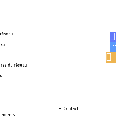
 réseau
Rech
eau
F
ires du réseau
au
Contact
nements