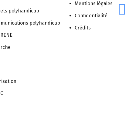
Mentions légales
jets polyhandicap
Confidentialité
mmunications polyhandicap
Crédits
CONTACT
MENTIONS
CONFIDENTIALITÉ
CRÉDITS
lyRENE
LÉGALES
erche
isation
OC