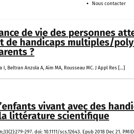
Nous contacter
nce de vie des personnes atte
et de handicaps multiples/poly
arents ?
I, Beltran Anzola A, Aim MA, Rousseau MC. J Appl Res […]
’enfants vivant avec des hand
la littérature scientifique
;33(2):279-297. doi: 10.1111/scs.12643. Epub 2018 Dec 21. PMID