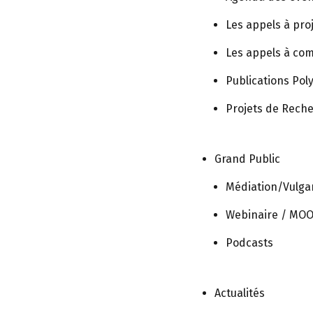
Les appels à pro
Les appels à co
personnes avec des déficiences
Publications Po
Projets de Rech
ofound intellectual and multiple disabilities. Dev Med Child 
Grand Public
Médiation/Vulgar
Webinaire / MO
anté de personnes présentant 
Podcasts
Actualités
nt K, Lind K, Felce A, Auquier P, De Villemeur TB, Baumstarc