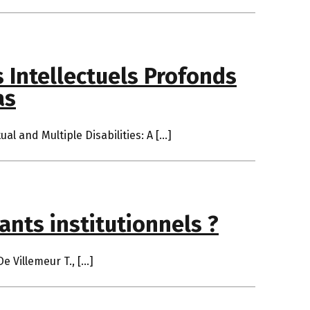
 Intellectuels Profonds
as
l and Multiple Disabilities: A […]
dants institutionnels ?
De Villemeur T., […]