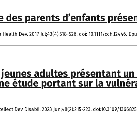
e des parents d’enfants prése
 Health Dev. 2017 Jul;43(4):518-526. doi: 10.1111/cch.12446. Ep
 jeunes adultes présentant un
e étude portant sur la vulnérab
lect Dev Disabil. 2023 Jun;48(2):215-223. doi:10.3109/136682