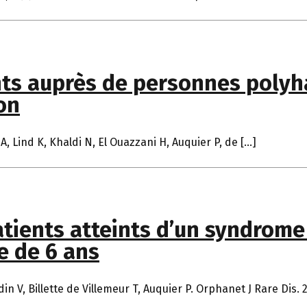
nts auprès de personnes polyh
on
, Lind K, Khaldi N, El Ouazzani H, Auquier P, de […]
patients atteints d’un syndrom
e de 6 ans
 V, Billette de Villemeur T, Auquier P. Orphanet J Rare Dis. 2