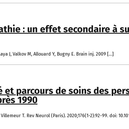
hie : un effet secondaire à su
ya J, Valkov M, Allouard Y, Bugny E. Brain inj. 2009 […]
é et parcours de soins des pe
près 1990
illemeur T. Rev Neurol (Paris). 2020;176(1-2):92-99. doi: 10.1