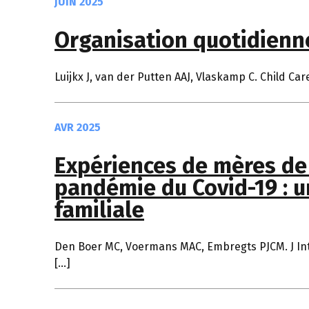
JUIN 2025
Organisation quotidienn
Luijkx J, van der Putten AAJ, Vlaskamp C. Child Care
AVR 2025
Expériences de mères de
pandémie du Covid-19 : un
familiale
Den Boer MC, Voermans MAC, Embregts PJCM. J Intel
[…]