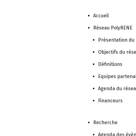
Accueil
Réseau PolyRENE
garisation
Présentation du
Objectifs du rés
Définitions
Equipes partena
Agenda du rése
 polyhandicapés : le programm
Financeurs
 destination des aidants
ir A. Respiratory management of children with polyhandicap
Recherche
Agenda des évè