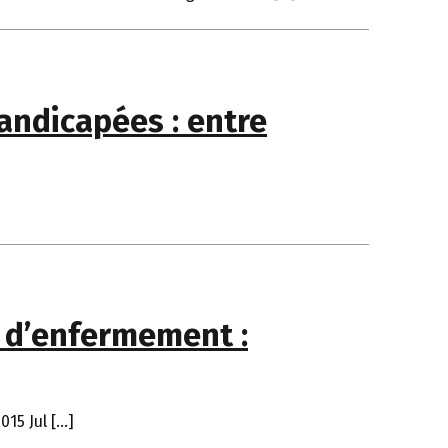
andicapées : entre
e d’enfermement :
015 Jul […]