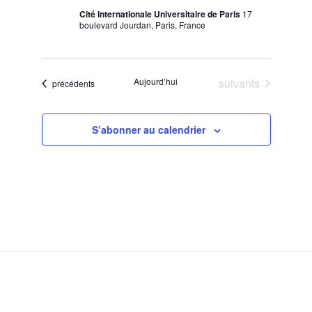
Cité Internationale Universitaire de Paris
17
boulevard Jourdan, Paris, France
Évènements
Aujourd’hui
suivants
Évènements
précédents
S’abonner au calendrier