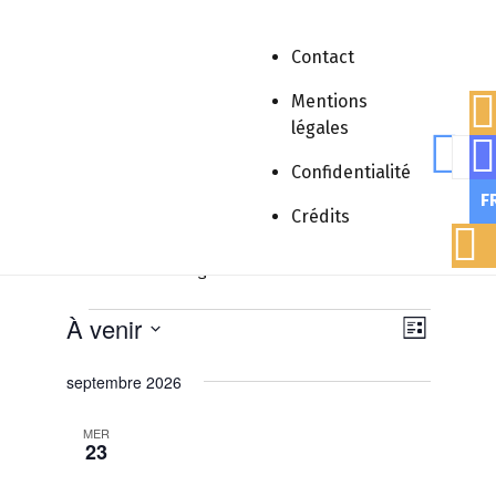
Contact
Mentions
Accueil
»
Congrès
légales
Rech
Confidentialité
F
Crédits
Congrès
Évènements
Congrès
Évènements
Navig
À venir
Navigat
Liste
par
Sélectionnez
de
septembre 2026
une
consu
vues
date.
Évènem
MER
23