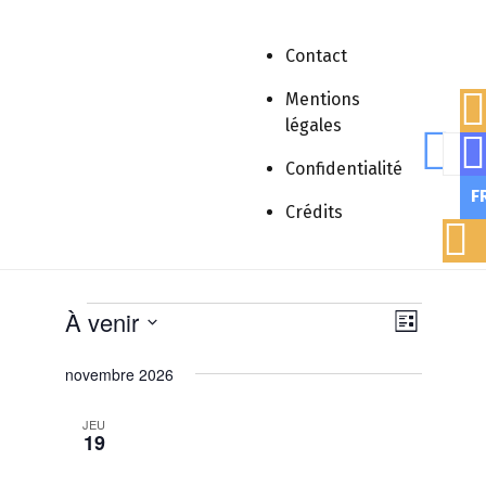
Contact
Mentions
Accueil
»
Webinaire
légales
Rech
Confidentialité
F
Crédits
Webinaire
Évènements
Webinaire
Évènements
Navig
À venir
Navigat
Liste
par
Sélectionnez
de
novembre 2026
une
consu
vues
date.
Évènem
JEU
19