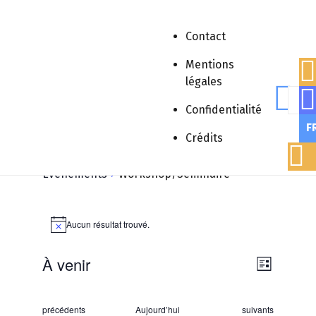
Contact
Mentions
Accueil
»
Workshop/Séminaire
légales
Rech
Confidentialité
F
Crédits
Workshop/Séminaire
Évènements
Workshop/Séminaire
Évènements
Aucun résultat trouvé.
Notice
Navig
À venir
Navigat
Liste
par
Sélectionnez
de
une
consu
vues
Évènements
Évènements
précédents
Aujourd’hui
suivants