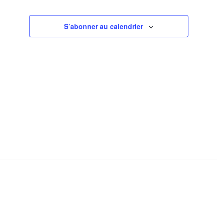
date.
Évènem
S’abonner au calendrier