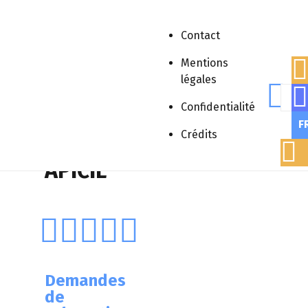
Contact
Mentions
légales
Rech
Accueil
»
Appels à projet
»
Fondation
Confidentialité
APICIL
F
Crédits
Fondation
APICIL
Demandes
de