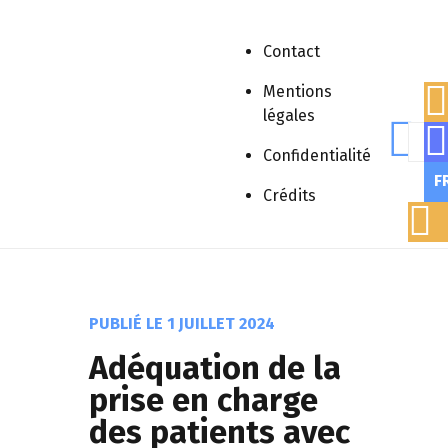
Contact
Mentions
légales
Rech
Accueil
»
Publications scientifiques
»
Confidentialité
Médiation/Vulgarisation
»
Adéquation de
F
la prise en charge des patients avec
Crédits
polyhandicap dans le système de santé
français : Une étude de 782 patients
PUBLIÉ LE
1 JUILLET 2024
Adéquation de la
prise en charge
des patients avec