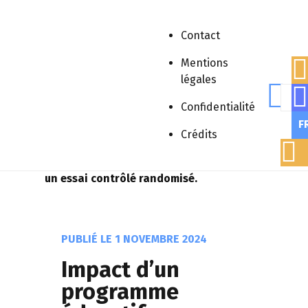
Contact
Mentions
légales
Rech
Accueil
»
Publications scientifiques
»
Confidentialité
Médiation/Vulgarisation
»
Impact d’un
F
programme éducatif multimodal intensif
Crédits
sur les troubles comportementaux des
patients présentant un polyhandicap :
un essai contrôlé randomisé.
PUBLIÉ LE
1 NOVEMBRE 2024
Impact d’un
programme