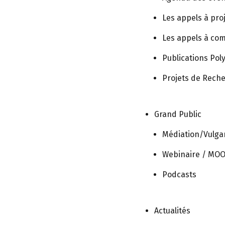
ologie Pédiatrique), Marseille, 18-
Les appels à pro
Les appels à co
Publications Po
Projets de Rech
Grand Public
Médiation/Vulgar
Webinaire / MO
Podcasts
Actualités