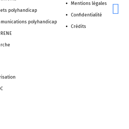
Mentions légales
jets polyhandicap
Confidentialité
mmunications polyhandicap
Crédits
lyRENE
erche
CONTACT
MENTIONS
CONFIDENTIALITÉ
CRÉDITS
LÉGALES
isation
OC