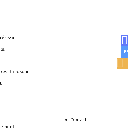
echerche PolyRENE
 réseau
Rech
Publication
eau
F
ires du réseau
au
Contact
nements