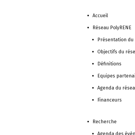
Accueil
Réseau PolyRENE
 Affichée
»
POLYhandicap : le réseau communautaire de r
Présentation du
Objectifs du rés
Définitions
 communautaire
Equipes partena
Agenda du rése
Financeurs
enier S., Billette de Villemeur T.,
Recherche
starck K.
Agenda des évè