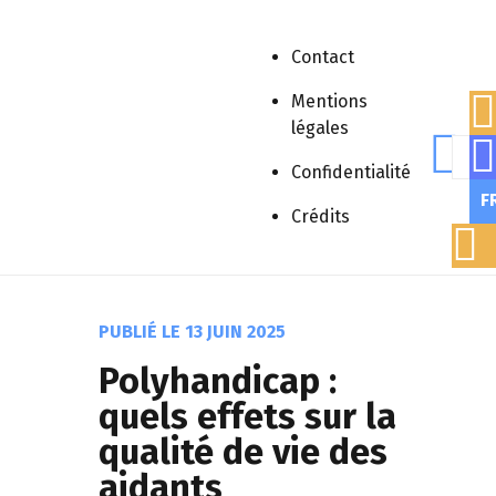
Contact
Mentions
légales
Rech
Accueil
»
Publications scientifiques
»
Confidentialité
Médiation/Vulgarisation
»
Polyhandicap :
F
quels effets sur la qualité de vie des
Crédits
aidants institutionnels ?
PUBLIÉ LE
13 JUIN 2025
Polyhandicap :
quels effets sur la
qualité de vie des
aidants