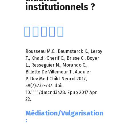
institutionnels ?
Rousseau M.C., Baumstarck K., Leroy
T., Khaldi-Cherif C., Brisse C., Boyer
L., Resseguier N., Morando C.,
Billette De Villemeur T., Auquier
P. Dev Med Child Neurol 2017,
59(7):732-737. doi:
10.1111/dmcn.13428. Epub 2017 Apr
22.
Médiation/Vulgarisation
: