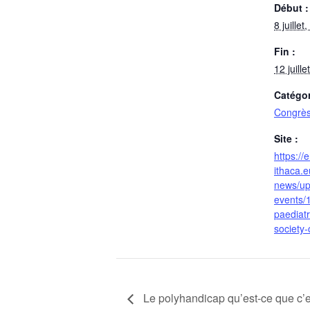
Début :
8 juille
Fin :
12 juill
Catégo
Congrè
Site :
https://e
ithaca.e
news/up
events/
paediatr
society
Le polyhandicap qu’est-ce que c’e