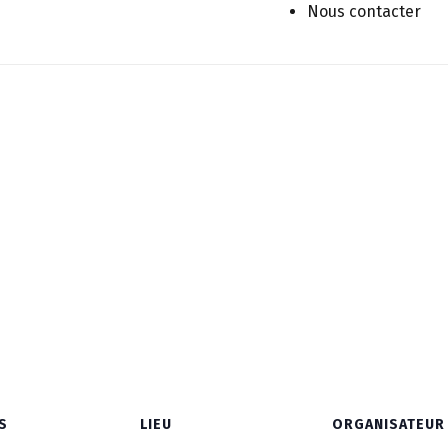
Nous contacter
 from September 2024 to January 2025.
S
LIEU
ORGANISATEUR