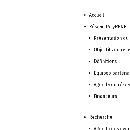
Accueil
Réseau PolyRENE
Neurology Society Congress
Présentation du
Objectifs du rés
Définitions
Equipes partena
 Paediatric Neurology
Agenda du rése
Financeurs
Recherche
5 @ 17h00
Agenda des évè