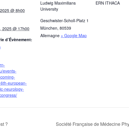
Ludwig Maximilians
ERN ITHACA
University
t, 2025 @ 8h00
Geschwister-Scholl-Platz 1
München
,
80539
et, 2025 @ 17h00
Allemagne
+ Google Map
rie d’Évènement:
s
rn-
u/events-
coming-
16th-european-
ic-neurology-
-congress/
st ?
Société Française de Médecine Ph