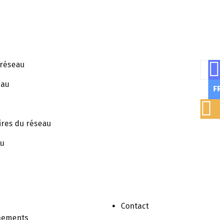
 réseau
Rech
eau
F
ires du réseau
 Society
au
Contact
nements