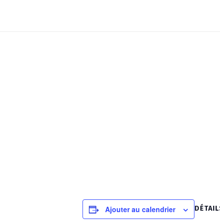
Call for abstract will be open from
DÉTAIL
Ajouter au calendrier