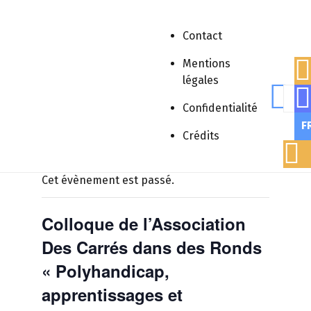
Contact
Mentions
Accueil
»
Évènements
»
Colloque de
légales
l’Association Des Carrés dans des Ronds
Rech
« Polyhandicap, apprentissages et
Confidentialité
scolarisation »
F
Crédits
Cet évènement est passé.
Colloque de l’Association
Des Carrés dans des Ronds
« Polyhandicap,
apprentissages et